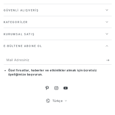
GÜVENLI ALIŞVERIŞ
KATEGORILER
KURUMSAL SATIŞ
E-BÜLTENE ABONE OL
Mail
Adresiniz
Özel fırsatlar, haberler ve etkinlikler almak için ücretsiz
üyeliğimize başvurun.
Pinterest
Instagram
Youtube
Dil
Türkçe