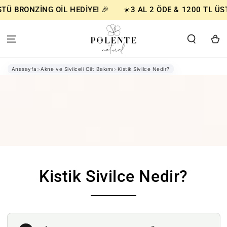
BRONZİNG OİL HEDİYE! 🎉
☀️3 AL 2 ÖDE & 1200 TL ÜSTÜ 
Sepet
Anasayfa
>
Akne ve Sivilceli Cilt Bakımı
>
Kistik Sivilce Nedir?
Kistik Sivilce Nedir?