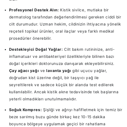
Profesyonel Destek Alın:
Kistik sivilce, mutlaka bir
dermatolog tarafından değerlendirilmesi gereken ciddi bir
cilt durumudur. Uzman hekim, cildinizin ihtiyacına yönelik
reçeteli topikal ürünler, oral ilaçlar veya farklı medikal
prosedürler önerebilir.
Destekleyici Doğal Yağlar:
Cilt bakım rutininize, anti-
inflamatuar ve antibakteriyel özellikleriyle bilinen bazı
doğal içerikleri doktorunuza danışarak ekleyebilirsiniz.
Çay ağacı yağı
ve
lavanta yağı
gibi uçucu yağlar,
doğrudan kist üzerine değil, bir taşıyıcı yağ ile
seyreltilerek ve sadece küçük bir alanda test edilerek
kullanılabilir. Ancak kistik akne tedavisinde tek başlarına
yeterli olmadıkları unutulmamalıdır.
Soğuk Kompres:
Şişliği ve ağrıyı hafifletmek için temiz bir
beze sarılmış buzu günde birkaç kez 10-15 dakika
boyunca bölgeye uygulamak geçici bir rahatlama